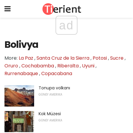
ad
Bolivya
More:
La Paz
,
Santa Cruz de la Sierra
,
Potosi
,
Sucre
,
Oruro
,
Cochabamba
,
Riberalta
,
Uyuni
,
Rurrenabaque
,
Copacabana
Tonupa volkanı
GÜNEY AMERIKA
Kok Müzesi
GÜNEY AMERIKA