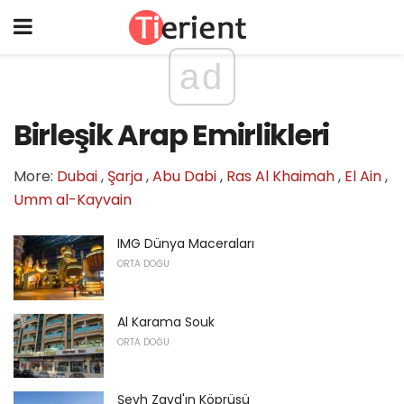
ad
Birleşik Arap Emirlikleri
More:
Dubai
,
Şarja
,
Abu Dabi
,
Ras Al Khaimah
,
El Ain
,
Umm al-Kayvain
IMG Dünya Maceraları
ORTA DOĞU
Al Karama Souk
ORTA DOĞU
Şeyh Zayd'ın Köprüsü