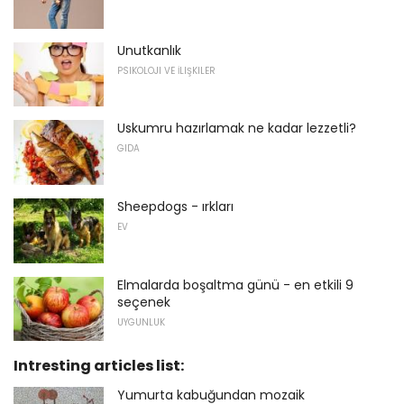
Unutkanlık
PSIKOLOJI VE İLIŞKILER
Uskumru hazırlamak ne kadar lezzetli?
GIDA
Sheepdogs - ırkları
EV
Elmalarda boşaltma günü - en etkili 9
seçenek
UYGUNLUK
Intresting articles list:
Yumurta kabuğundan mozaik