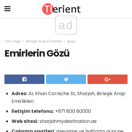
ad
Orta doğu
Birleşik Arap Emirlikleri
Şarja
Emirlerin Gözü
Adres:
AL Khan Corniche St, Sharjah, Birleşik Arap
Emirlikleri
İletişim telefonu:
+971 800 80000
Web sitesi:
sharjahmydestination.ae
Çalışma saatleri:
mevsime ve haftanın gününe