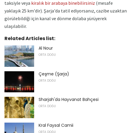
taksiyle veya
kiralık bir arabaya binebilirsiniz
(mesafe
yaklaşık 25 km'dir). Şarja'da tatil ediyorsanız, cazibe uzaktan
görülebildiği için kanal ve dönme dolaba yürüyerek
ulaşılabilir.
Related Articles list:
Al Nour
ORTA DOĞU
Çeşme (Şarja)
ORTA DOĞU
Sharjah'da Hayvanat Bahçesi
ORTA DOĞU
Kral Faysal Camii
ORTA DOĞU