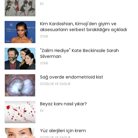
EV
Kim Kardashian, Kimoji'den giyim ve
aksesuarların serbest bırakıldığını açıkladı
STAR
"Zalim Hediye" Kate Beckinsale Sarah
Silverman
STAR
Sağ overde endometrioid kist
GÜZELLIK VE SAĞLIK
Beyaz kanı nasıl yıkar?
EV
Yüz alerjileri için krem
GÜZELLIK VE SAĞLIK