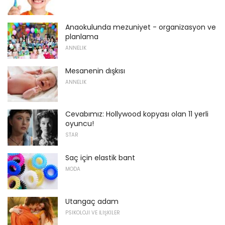
Anaokulunda mezuniyet - organizasyon ve
planlama
ANNELIK
Mesanenin dışkısı
ANNELIK
Cevabımız: Hollywood kopyası olan 11 yerli
oyuncu!
STAR
Saç için elastik bant
MODA
Utangaç adam
PSIKOLOJI VE İLIŞKILER