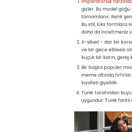
İmparatorluk tarzınd
gizler. Bu model göğü
tamamlanır. Renk şemas
Bu stil, lüks formlara 
daha da inceltmeniz vey
A-siluet - dar bir kors
ve bir gece elbisesi ola
küçük bir karın, geniş 
Bir başka popüler model
meme altında fırfırlar
kıyafeti giyebilir.
Tunik tarafından büyü
uygundur. Tunik farklı u