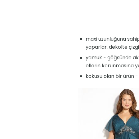
maxi uzunluğuna sahip 
yaparlar, dekolte çizg
yamuk - göğsünde aksan
ellerin korunmasına y
kokusu olan bir ürün - 