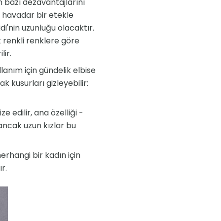
ün bazı dezavantajlarını
 havadar bir etekle
i'nin uzunluğu olacaktır.
k renkli renklere göre
lir.
llanım için gündelik elbise
ak kusurları gizleyebilir:
e edilir, ana özelliği -
ancak uzun kızlar bu
rhangi bir kadın için
r.