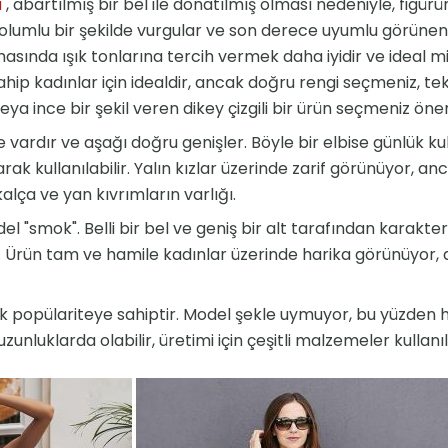
a
, abartılmış bir bel ile donatılmış olması nedeniyle, figür
 olumlu bir şekilde vurgular ve son derece uyumlu görünen
ında ışık tonlarına tercih vermek daha iyidir ve ideal mid
sahip kadınlar için idealdir, ancak doğru rengi seçmeniz, te
a ince bir şekil veren dikey çizgili bir ürün seçmeniz öneri
e vardır ve aşağı doğru genişler. Böyle bir elbise günlük ku
rak kullanılabilir. Yalın kızlar üzerinde zarif görünüyor, anc
kalça ve yan kıvrımların varlığı.
 "smok". Belli bir bel ve geniş bir alt tarafından karakteriz
. Ürün tam ve hamile kadınlar üzerinde harika görünüyor, 
k popülariteye sahiptir. Model şekle uymuyor, bu yüzden he
zunluklarda olabilir, üretimi için çeşitli malzemeler kullanılı