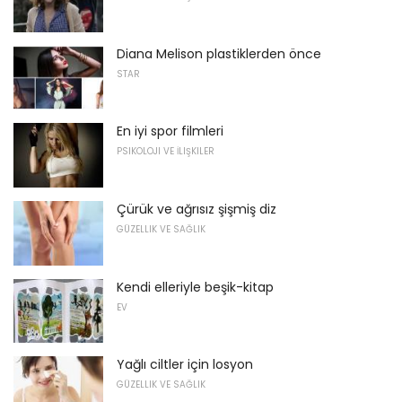
Diana Melison plastiklerden önce
STAR
En iyi spor filmleri
PSIKOLOJI VE İLIŞKILER
Çürük ve ağrısız şişmiş diz
GÜZELLIK VE SAĞLIK
Kendi elleriyle beşik-kitap
EV
Yağlı ciltler için losyon
GÜZELLIK VE SAĞLIK