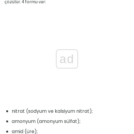
çözülür. 4 formu var:
ad
nitrat (sodyum ve kalsiyum nitrat);
amonyum (amonyum sülfat);
amid (üre);