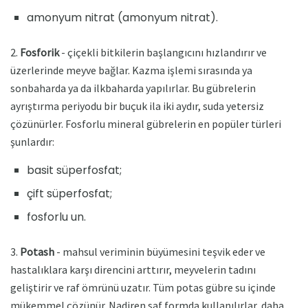
amonyum nitrat (amonyum nitrat).
2.
Fosforik
- çiçekli bitkilerin başlangıcını hızlandırır ve
üzerlerinde meyve bağlar. Kazma işlemi sırasında ya
sonbaharda ya da ilkbaharda yapılırlar. Bu gübrelerin
ayrıştırma periyodu bir buçuk ila iki aydır, suda yetersiz
çözünürler. Fosforlu mineral gübrelerin en popüler türleri
şunlardır:
basit süperfosfat;
çift ​​süperfosfat;
fosforlu un.
3.
Potash
- mahsul veriminin büyümesini teşvik eder ve
hastalıklara karşı direncini arttırır, meyvelerin tadını
geliştirir ve raf ömrünü uzatır. Tüm potas gübre su içinde
mükemmel çözünür. Nadiren saf formda kullanılırlar, daha