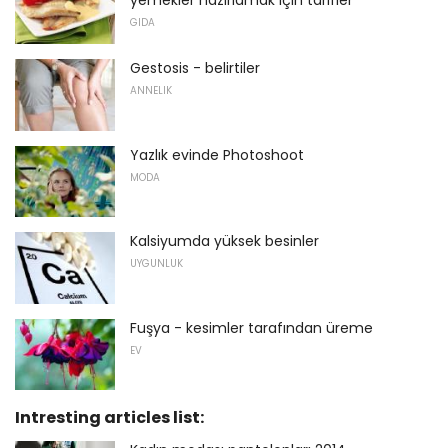
yemekler hazırlamak için tarifler
GIDA
Gestosis - belirtiler
ANNELIK
Yazlık evinde Photoshoot
MODA
Kalsiyumda yüksek besinler
UYGUNLUK
Fuşya - kesimler tarafından üreme
EV
Intresting articles list: