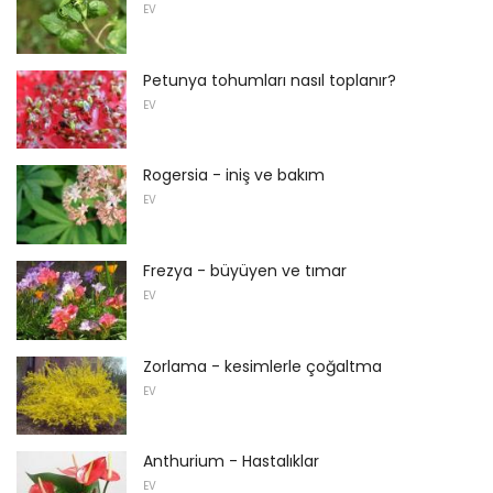
EV
Petunya tohumları nasıl toplanır?
EV
Rogersia - iniş ve bakım
EV
Frezya - büyüyen ve tımar
EV
Zorlama - kesimlerle çoğaltma
EV
Anthurium - Hastalıklar
EV