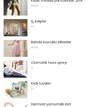
Kadın modası pantolonları 2014
MODA
Iç kalıplar
EV
Baloda kuyruklu elbiseler
MODA
Otomatik hava spreyi
EV
Kedi tuvalet
EV
Dermoid yumurtalık kisti