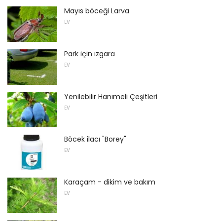
Mayıs böceği Larva
EV
Park için ızgara
EV
Yenilebilir Hanımeli Çeşitleri
EV
Böcek ilacı "Borey"
EV
Karaçam - dikim ve bakım
EV