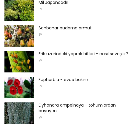
Mil Japoncadır
EV
Sonbahar budama armut
EV
Erik üzerindeki yaprak bitleri - nasıl savaşılır?
EV
Euphorbia - evde bakım
EV
Dyhondra ampelnaya - tohumlardan
büyüyen
EV