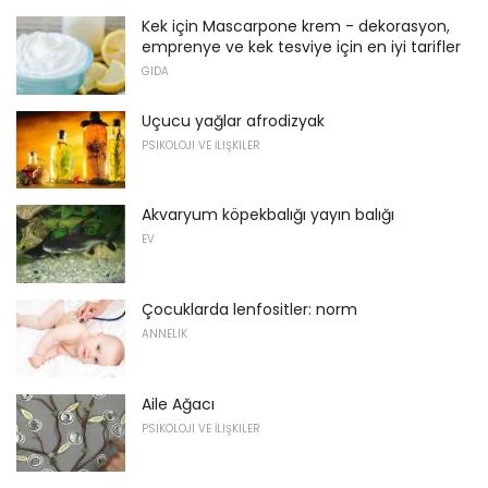
Kek için Mascarpone krem ​​- dekorasyon,
emprenye ve kek tesviye için en iyi tarifler
GIDA
Uçucu yağlar afrodizyak
PSIKOLOJI VE İLIŞKILER
Akvaryum köpekbalığı yayın balığı
EV
Çocuklarda lenfositler: norm
ANNELIK
Aile Ağacı
PSIKOLOJI VE İLIŞKILER