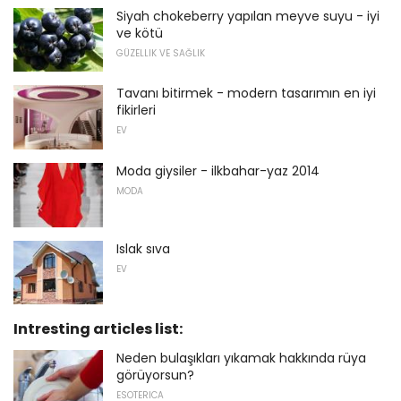
Siyah chokeberry yapılan meyve suyu - iyi
ve kötü
GÜZELLIK VE SAĞLIK
Tavanı bitirmek - modern tasarımın en iyi
fikirleri
EV
Moda giysiler - ilkbahar-yaz 2014
MODA
Islak sıva
EV
Intresting articles list:
Neden bulaşıkları yıkamak hakkında rüya
görüyorsun?
ESOTERICA