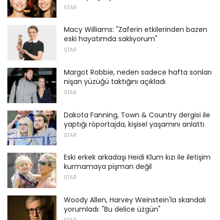
STAR
Macy Williams: "Zaferin etkilerinden bazen
eski hayatımda saklıyorum"
STAR
Margot Robbie, neden sadece hafta sonları
nişan yüzüğü taktığını açıkladı
STAR
Dakota Fanning, Town & Country dergisi ile
yaptığı röportajda, kişisel yaşamını anlattı
STAR
Eski erkek arkadaşı Heidi Klum kızı ile iletişim
kurmamaya pişman değil
STAR
Woody Allen, Harvey Weinstein'la skandalı
yorumladı: "Bu delice üzgün"