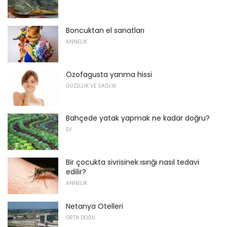
Boncuktan el sanatları
ANNELIK
Özofagusta yanma hissi
GÜZELLIK VE SAĞLIK
Bahçede yatak yapmak ne kadar doğru?
EV
Bir çocukta sivrisinek ısırığı nasıl tedavi
edilir?
ANNELIK
Netanya Otelleri
ORTA DOĞU