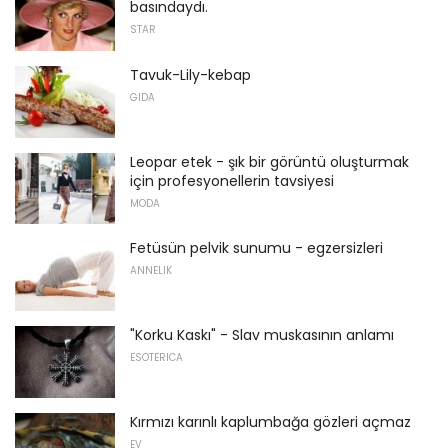
basındaydı.
STAR
Tavuk-Lily-kebap
GIDA
Leopar etek - şık bir görüntü oluşturmak
için profesyonellerin tavsiyesi
MODA
Fetüsün pelvik sunumu - egzersizleri
ANNELIK
"Korku Kaskı" - Slav muskasının anlamı
ESOTERICA
Kırmızı karınlı kaplumbağa gözleri açmaz
EV