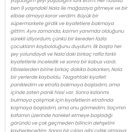
yaşadığım şeyi yaşadığını fark ettim. Her nasılsa
ben 9 yaşındaki Nala ile mağazaya gitmeye ve bir
elbise almaya karar verdim. Büyük bir
süpermarkete girdik ve kıyafetlere bakmaya
gittim. Aynı zamanda, kızımın yanımda olduğunu
sürekli izliyordum, çünkü bir kereden fazla
çocukların kaybolduğunu duydum. İlk başta her
şey yolundaydı ve Nala'daki birkaç rafla farklı
kıyafetlerle inceledik ve sonra bir kabus vardı.
Elbiselerden birine birkaç dakika bakarken, Nala
bir yerlerde kayboldu. Tezgahtaki kıyafeti
panikledim ve etrafa bakmaya başladım, ama
içinde zaten panik hissi var. Sonra kızlarımı
bulmaya çalışmak için kıyafetlerin etrafında
koşmaya başladım, ama onu görmedim. Saçımın
kafamın üzerinde hareket etmeye başladığı
göründü ve çok geçmeden bilincin dehşetini
kaybedeceğim. Sonra bir çılgın gibi çığlık atmaya