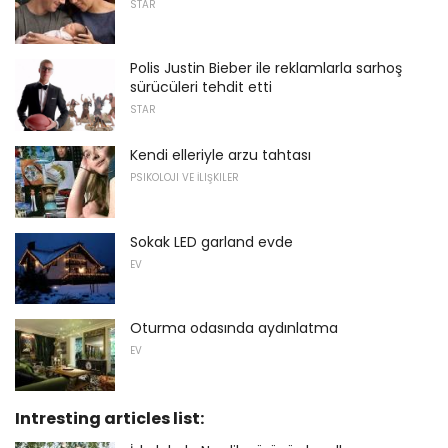
STAR
Polis Justin Bieber ile reklamlarla sarhoş
sürücüleri tehdit etti
STAR
Kendi elleriyle arzu tahtası
PSIKOLOJI VE İLIŞKILER
Sokak LED garland evde
EV
Oturma odasında aydınlatma
EV
Intresting articles list: