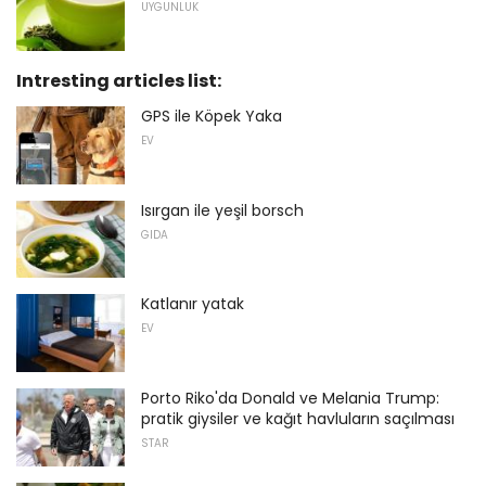
UYGUNLUK
Intresting articles list:
GPS ile Köpek Yaka
EV
Isırgan ile yeşil borsch
GIDA
Katlanır yatak
EV
Porto Riko'da Donald ve Melania Trump:
pratik giysiler ve kağıt havluların saçılması
STAR