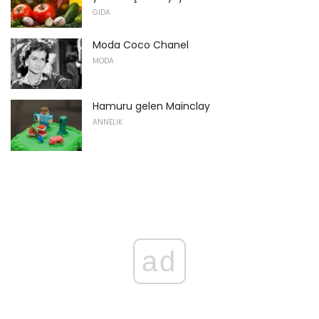
GIDA
Moda Coco Chanel
MODA
Hamuru gelen Mainclay
ANNELIK
ad