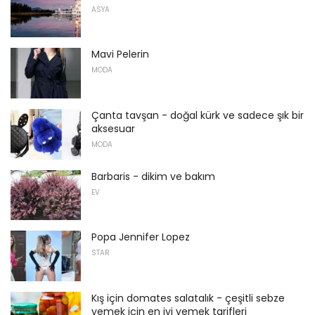
ASYA
Mavi Pelerin
MODA
Çanta tavşan - doğal kürk ve sadece şık bir
aksesuar
MODA
Barbaris - dikim ve bakım
EV
Popa Jennifer Lopez
STAR
Kış için domates salatalık - çeşitli sebze
yemek için en iyi yemek tarifleri