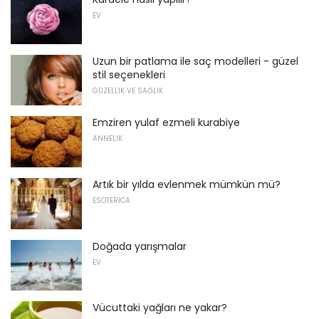
EV
Uzun bir patlama ile saç modelleri - güzel
stil seçenekleri
GÜZELLIK VE SAĞLIK
Emziren yulaf ezmeli kurabiye
ANNELIK
Artık bir yılda evlenmek mümkün mü?
ESOTERICA
Doğada yarışmalar
EV
Vücuttaki yağları ne yakar?