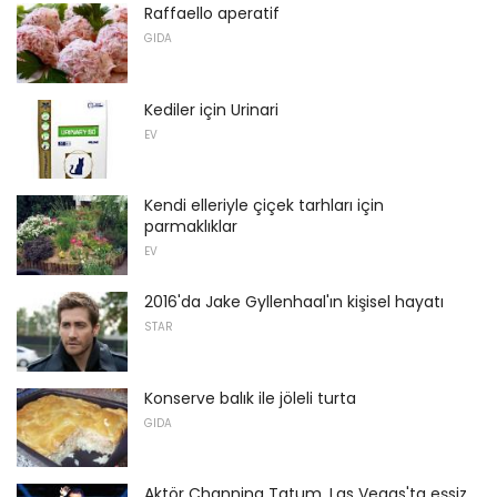
Raffaello aperatif
GIDA
Kediler için Urinari
EV
Kendi elleriyle çiçek tarhları için
parmaklıklar
EV
2016'da Jake Gyllenhaal'ın kişisel hayatı
STAR
Konserve balık ile jöleli turta
GIDA
Aktör Channing Tatum, Las Vegas'ta eşsiz