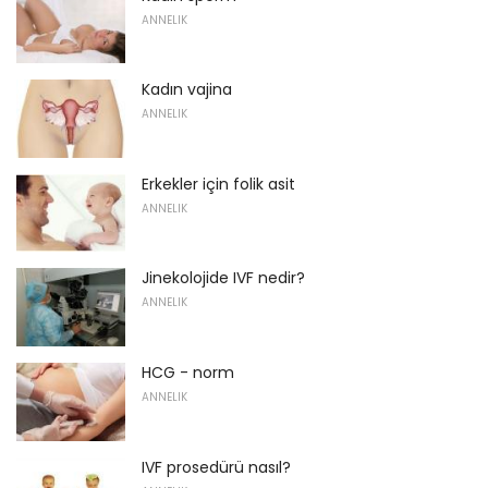
ANNELIK
Kadın vajina
ANNELIK
Erkekler için folik asit
ANNELIK
Jinekolojide IVF nedir?
ANNELIK
HCG - norm
ANNELIK
IVF prosedürü nasıl?