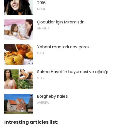
2016
MODA
Çocuklar için Miramistin
ANNELIK
Yabani mantarlı dev çörek
GIDA
Salma Hayek'in büyümesi ve ağırlığı
STAR
Borgheby Kalesi
AVRUPA
Intresting articles list: