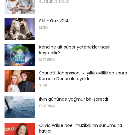
GÜZELLIK VE SAĞLIK
Stil - Güz 2014
MODA
Kendine ait süper yetenekler nasıl
keşfedilir?
ESOTERICA
Scarlett Johansson, iki yıllık evlilikten sonra
Romain Doriac ile ayrıldı
STAR
Ilyin gününde yağmur bir işarettir
ESOTERICA
Olivia Wilde Noel müzikalinin sunumuna
katıldı