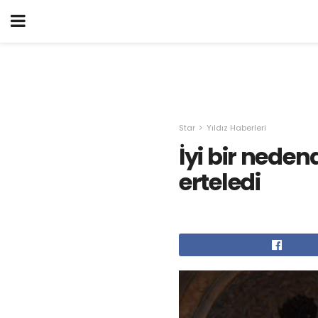
Star
Yıldız Haberleri
İyi bir nede
erteledi