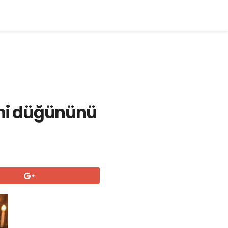
aghi düğününü