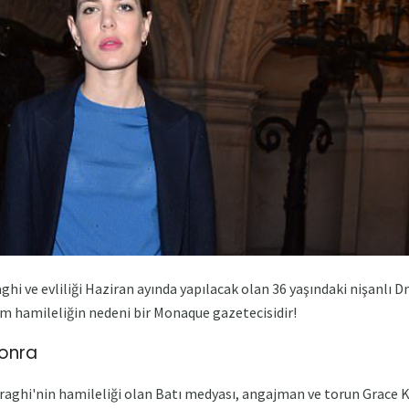
ghi ve evliliği Haziran ayında yapılacak olan 36 yaşındaki nişanlı
m hamileliğin nedeni bir Monaque gazetecisidir!
onra
raghi'nin hamileliği olan Batı medyası, angajman ve torun Grace Ke