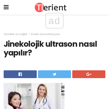
ad
Güzellik ve sağlık
Kadın konsültasyonu
Jinekolojik ultrason nasıl
yapılır?