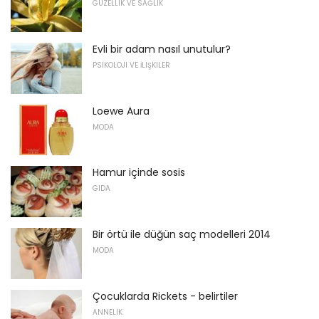
GÜZELLIK VE SAĞLIK
Evli bir adam nasıl unutulur?
PSIKOLOJI VE İLIŞKILER
Loewe Aura
MODA
Hamur içinde sosis
GIDA
Bir örtü ile düğün saç modelleri 2014
MODA
Çocuklarda Rickets - belirtiler
ANNELIK