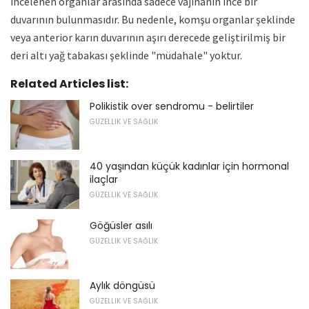
incelenen organlar arasında sadece vajinanın ince bir
duvarının bulunmasıdır. Bu nedenle, komşu organlar şeklinde
veya anterior karın duvarının aşırı derecede geliştirilmiş bir
deri altı yağ tabakası şeklinde "müdahale" yoktur.
Related Articles list:
Polikistik over sendromu - belirtiler
GÜZELLIK VE SAĞLIK
40 yaşından küçük kadınlar için hormonal
ilaçlar
GÜZELLIK VE SAĞLIK
Göğüsler asılı
GÜZELLIK VE SAĞLIK
Aylık döngüsü
GÜZELLIK VE SAĞLIK