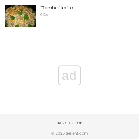
"Tembel" köfte
GIDA
ad
BACK TO TOP
© 2026 tierient.com