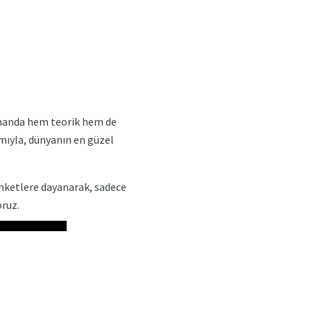
 zamanda hem teorik hem de
amıyla, dünyanın en güzel
 anketlere dayanarak, sadece
oruz.