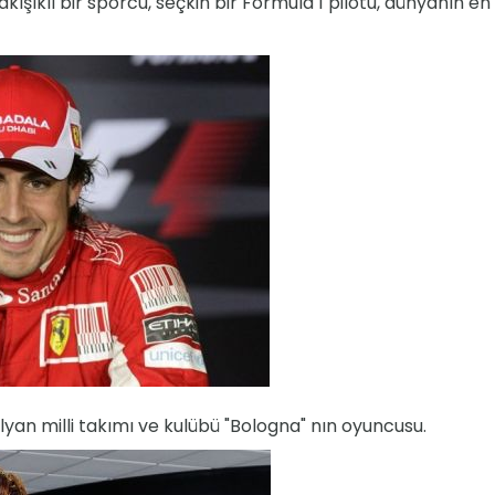
ışıklı bir sporcu, seçkin bir Formula 1 pilotu, dünyanın en 
alyan milli takımı ve kulübü "Bologna" nın oyuncusu.