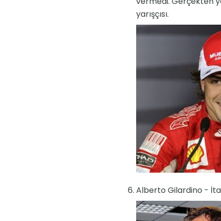
vermedi. Gerçekten yak
yarışçısı.
Alberto Gilardino - İt