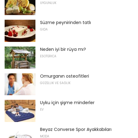
UYGUNLUK
Süzme peynirinden tatlı
GIDA
Neden iyi bir rüya mı?
ESOTERICA
Omurganın osteofitleri
GÜZELLIK VE SAĞLIK
Uyku için şişme minderler
EV
Beyaz Converse Spor Ayakkabıları
MODA