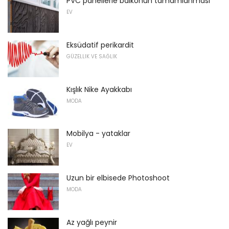
PVC panellerle balkonun tamamlanması
EV
Eksüdatif perikardit
GÜZELLIK VE SAĞLIK
Kışlık Nike Ayakkabı
MODA
Mobilya - yataklar
EV
Uzun bir elbisede Photoshoot
MODA
Az yağlı peynir