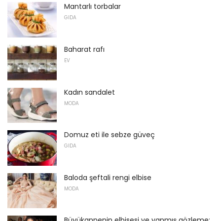
Mantarlı torbalar
GIDA
Baharat rafı
EV
Kadın sandalet
MODA
Domuz eti ile sebze güveç
GIDA
Baloda şeftali rengi elbise
MODA
Büyükannenin elbisesi ve yanmış gözleme: