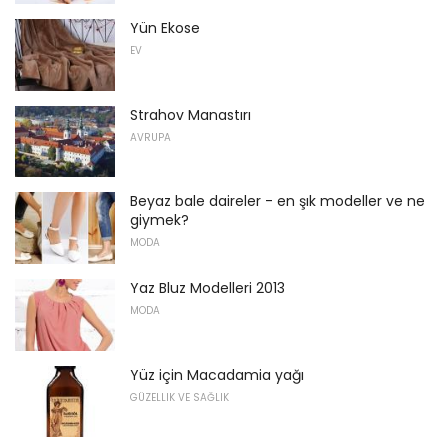
Yün Ekose
EV
Strahov Manastırı
AVRUPA
Beyaz bale daireler - en şık modeller ve ne
giymek?
MODA
Yaz Bluz Modelleri 2013
MODA
Yüz için Macadamia yağı
GÜZELLIK VE SAĞLIK