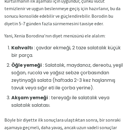
kurtulmanın ilk aşaması için uygundur, çünkü vücut
temizlenir ve uygun beslenmeye geçiş için hazırlanır, bu da
sonucu konsolide edebilir ve güçlendirebilir. Borodin bu
diyetin 5-7 günden fazla sürmemesini tavsiye eder.
Yani, Xenia Borodina'nın diyet menüsünü ele alalım:
Kahvaltı
: çavdar ekmeği, 2 taze salatalık küçük
bir parça.
Öğle yemeği
: Salatalık, maydanoz, dereotu, yeşil
soğan, rucola ve yağsız sebze çorbasından
zeytinyağlı salata (haftada 2-3 kez haşlanmış
tavuk veya sığır eti ile çorba yerine).
Akşam yemeği
: tereyağı ile salatalık veya
salatalık salatası.
Böyle bir diyette ilk sonuçlara ulaştıktan sonra, bir sonraki
aşamaya geçmeli, daha yavaş, ancak uzun vadeli sonuçlar