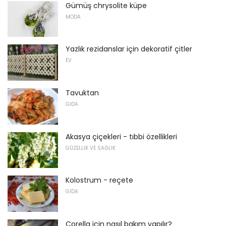
Gümüş chrysolite küpe
MODA
Yazlık rezidanslar için dekoratif çitler
EV
Tavuktan
GIDA
Akasya çiçekleri - tıbbi özellikleri
GÜZELLIK VE SAĞLIK
Kolostrum - reçete
GIDA
Corella için nasıl bakım yapılır?