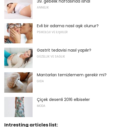
39. gebelik haftasında ishal
ANNELIK
Evli bir adama nasıl aşık olunur?
PSIKOLOJI VE İLIŞKILER
Gastrit tedavisi nasıl yapılır?
GÜZELLIK VE SAĞLIK
Mantarları temizlemem gerekir mi?
GIDA
Çiçek desenli 2016 elbiseler
MODA
Intresting articles list: