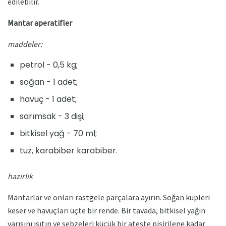
edilebilir.
Mantar aperatifler
maddeler:
petrol - 0,5 kg;
soğan - 1 adet;
havuç - 1 adet;
sarımsak - 3 dişi;
bitkisel yağ - 70 ml;
tuz, karabiber karabiber.
hazırlık
Mantarlar ve onları rastgele parçalara ayırın. Soğan küpleri
keser ve havuçları üçte bir rende. Bir tavada, bitkisel yağın
yarısını ısıtın ve sebzeleri küçük bir ateşte pişirilene kadar