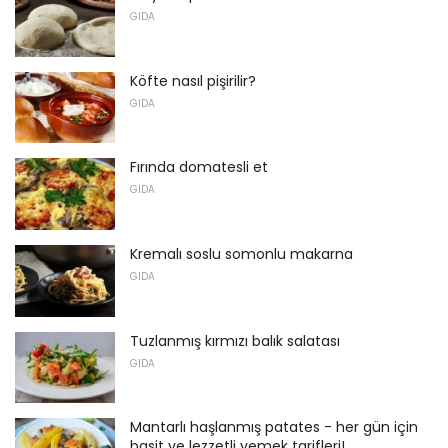
GIDA
Köfte nasıl pişirilir?
GIDA
Fırında domatesli et
GIDA
Kremalı soslu somonlu makarna
GIDA
Tuzlanmış kırmızı balık salatası
GIDA
Mantarlı haşlanmış patates - her gün için
basit ve lezzetli yemek tarifleri!