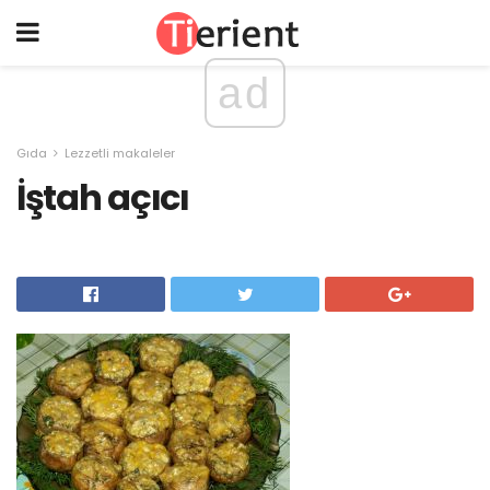
ad
Gıda
Lezzetli makaleler
İştah açıcı