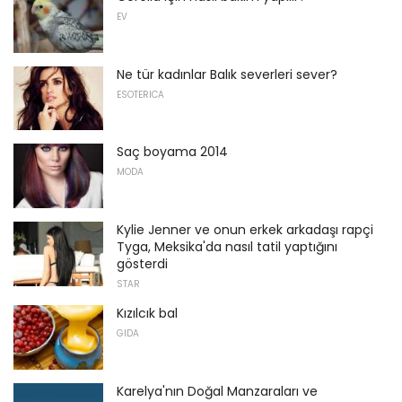
EV
Ne tür kadınlar Balık severleri sever?
ESOTERICA
Saç boyama 2014
MODA
Kylie Jenner ve onun erkek arkadaşı rapçi
Tyga, Meksika'da nasıl tatil yaptığını
gösterdi
STAR
Kızılcık bal
GIDA
Karelya'nın Doğal Manzaraları ve