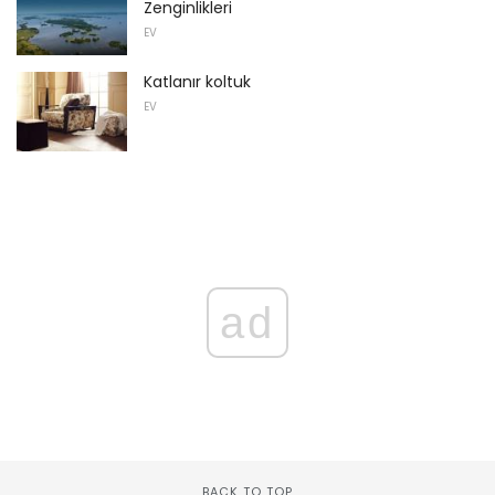
Zenginlikleri
EV
Katlanır koltuk
EV
ad
BACK TO TOP